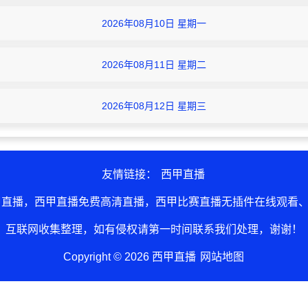
2026年08月10日 星期一
2026年08月11日 星期二
2026年08月12日 星期三
友情链接：
西甲直播
甲直播，西甲直播免费高清直播，西甲比赛直播无插件在线观看
互联网收集整理，如有侵权请第一时间联系我们处理，谢谢！
Copyright © 2026 西甲直播
网站地图