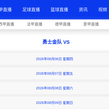
甲直播
足球直播
篮球直播
资讯
视频
西甲直播
法甲直播
德甲直播
意甲直播
勇士金队 VS
洛杉矶湖人
2026年08月06日 星期四
2026年08月07日 星期五
【2026-07-04
2026年08月08日 星期六
10:30:00】直
2026年08月09日 星期日
播