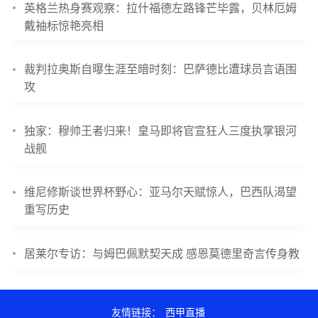
英格兰热身赛观察：拉什福德左路锋芒毕露，贝林厄姆
戴袖标惊艳亮相
裁判拉奥斯自曝生涯至暗时刻：巴萨德比遭球员言语围
攻
独家：穆帅王者归来！皇马即将官宣狂人三度执掌银河
战舰
维尼修斯谈世界杯野心：亚马尔天赋惊人，巴西队渴望
重写历史
居莱尔专访：与姆巴佩默契天成 感恩莫德里奇言传身教
友情链接：
西甲直播