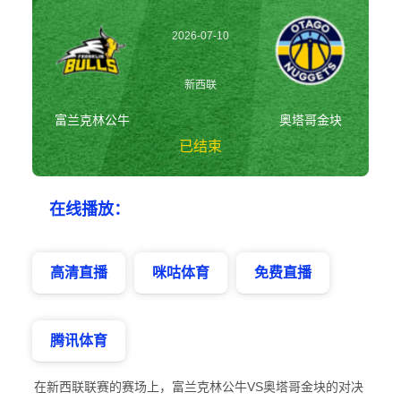
2026-07-10
12:00:00
新西联
富兰克林公牛
奥塔哥金块
已结束
富兰克林公牛vs奥
在线播放：
塔哥金块 新西联
高清直播
咪咕体育
免费直播
腾讯体育
在新西联联赛的赛场上，富兰克林公牛VS奥塔哥金块的对决