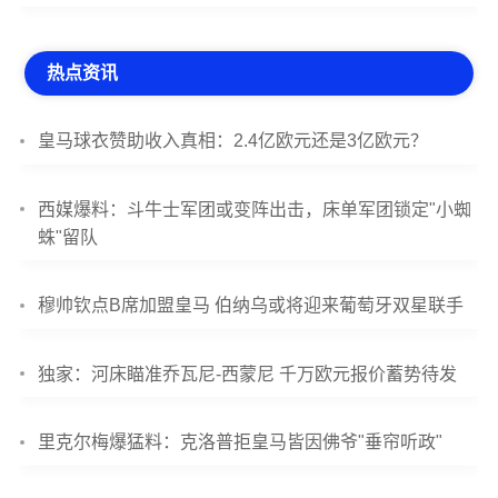
热点资讯
皇马球衣赞助收入真相：2.4亿欧元还是3亿欧元？
西媒爆料：斗牛士军团或变阵出击，床单军团锁定"小蜘
蛛"留队
穆帅钦点B席加盟皇马 伯纳乌或将迎来葡萄牙双星联手
独家：河床瞄准乔瓦尼-西蒙尼 千万欧元报价蓄势待发
里克尔梅爆猛料：克洛普拒皇马皆因佛爷"垂帘听政"