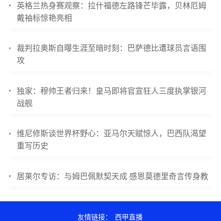
英格兰热身赛观察：拉什福德左路锋芒毕露，贝林厄姆
戴袖标惊艳亮相
裁判拉奥斯自曝生涯至暗时刻：巴萨德比遭球员言语围
攻
独家：穆帅王者归来！皇马即将官宣狂人三度执掌银河
战舰
维尼修斯谈世界杯野心：亚马尔天赋惊人，巴西队渴望
重写历史
居莱尔专访：与姆巴佩默契天成 感恩莫德里奇言传身教
友情链接：
西甲直播