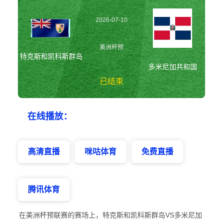
2026-07-10
05:30:00
美洲杯预
特克斯和凯科斯群岛
多米尼加共和国
已结束
特克斯和凯科斯群
在线播放：
岛vs多米尼加共和
国 美洲杯预
高清直播
咪咕体育
免费直播
腾讯体育
在美洲杯预联赛的赛场上，特克斯和凯科斯群岛VS多米尼加