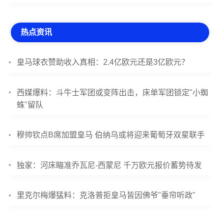
热点资讯
皇马球衣赞助收入真相：2.4亿欧元还是3亿欧元？
西媒爆料：斗牛士军团或变阵出击，床单军团锁定"小蜘
蛛"留队
穆帅钦点B席加盟皇马 伯纳乌或将迎来葡萄牙双星联手
独家：河床瞄准乔瓦尼-西蒙尼 千万欧元报价蓄势待发
里克尔梅爆猛料：克洛普拒皇马皆因佛爷"垂帘听政"