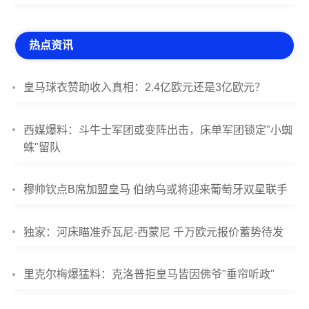
热点资讯
皇马球衣赞助收入真相：2.4亿欧元还是3亿欧元？
西媒爆料：斗牛士军团或变阵出击，床单军团锁定"小蜘
蛛"留队
穆帅钦点B席加盟皇马 伯纳乌或将迎来葡萄牙双星联手
独家：河床瞄准乔瓦尼-西蒙尼 千万欧元报价蓄势待发
里克尔梅爆猛料：克洛普拒皇马皆因佛爷"垂帘听政"