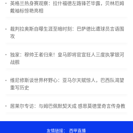
英格兰热身赛观察：拉什福德左路锋芒毕露，贝林厄姆
戴袖标惊艳亮相
裁判拉奥斯自曝生涯至暗时刻：巴萨德比遭球员言语围
攻
独家：穆帅王者归来！皇马即将官宣狂人三度执掌银河
战舰
维尼修斯谈世界杯野心：亚马尔天赋惊人，巴西队渴望
重写历史
居莱尔专访：与姆巴佩默契天成 感恩莫德里奇言传身教
友情链接：
西甲直播