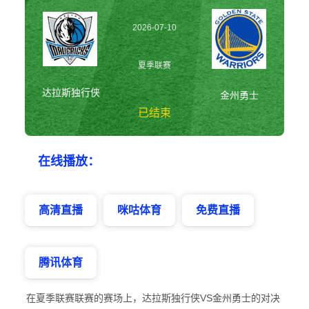
2026-07-10
07:00:00
夏季联赛
达拉斯独行侠
金州勇士
已结束
达拉斯独行侠vs金
在线播放：
州勇士 夏季联赛
高清直播
咪咕体育
免费直播
腾讯体育
在夏季联赛联赛的赛场上，达拉斯独行侠VS金州勇士的对决