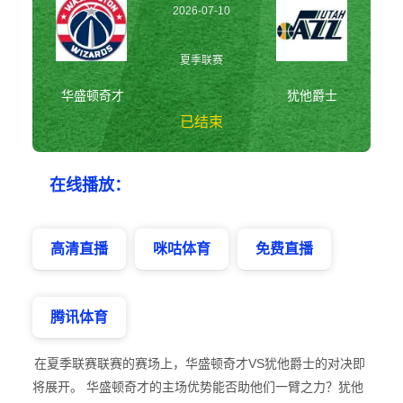
2026-07-10
09:00:00
夏季联赛
犹他爵士
华盛顿奇才
已结束
华盛顿奇才vs犹他
在线播放：
爵士 夏季联赛
高清直播
咪咕体育
免费直播
腾讯体育
在夏季联赛联赛的赛场上，华盛顿奇才VS犹他爵士的对决即
将展开。 华盛顿奇才的主场优势能否助他们一臂之力？犹他