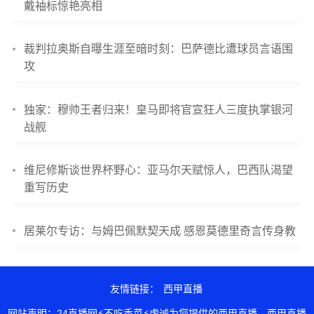
戴袖标惊艳亮相
裁判拉奥斯自曝生涯至暗时刻：巴萨德比遭球员言语围
攻
独家：穆帅王者归来！皇马即将官宣狂人三度执掌银河
战舰
维尼修斯谈世界杯野心：亚马尔天赋惊人，巴西队渴望
重写历史
居莱尔专访：与姆巴佩默契天成 感恩莫德里奇言传身教
友情链接：
西甲直播
网站声明：24直播网⚡不吃香菜⚡虔诚为您提供的西甲直播，西甲直播