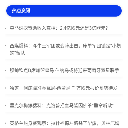
热点资讯
皇马球衣赞助收入真相：2.4亿欧元还是3亿欧元？
西媒爆料：斗牛士军团或变阵出击，床单军团锁定"小蜘
蛛"留队
穆帅钦点B席加盟皇马 伯纳乌或将迎来葡萄牙双星联手
独家：河床瞄准乔瓦尼-西蒙尼 千万欧元报价蓄势待发
里克尔梅爆猛料：克洛普拒皇马皆因佛爷"垂帘听政"
英格兰热身赛观察：拉什福德左路锋芒毕露，贝林厄姆