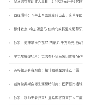
皇马球衣赞助收入真相：2.4亿欧元还是3亿欧元？
西媒爆料：斗牛士军团或变阵出击，床单军团锁定"小
蜘蛛"留队
穆帅钦点B席加盟皇马 伯纳乌或将迎来葡萄牙双星联
手
独家：河床瞄准乔瓦尼-西蒙尼 千万欧元报价蓄势待
发
里克尔梅爆猛料：克洛普拒皇马皆因佛爷"垂帘听政"
英格兰热身赛观察：拉什福德左路锋芒毕露，贝林厄
姆戴袖标惊艳亮相
裁判拉奥斯自曝生涯至暗时刻：巴萨德比遭球员言语
围攻
独家：穆帅王者归来！皇马即将官宣狂人三度执掌银
河战舰