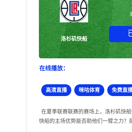
洛杉矶快船
在线播放：
高清直播
咪咕体育
免费直
在夏季联赛联赛的赛场上，洛杉矶快船
快船的主场优势能否助他们一臂之力？