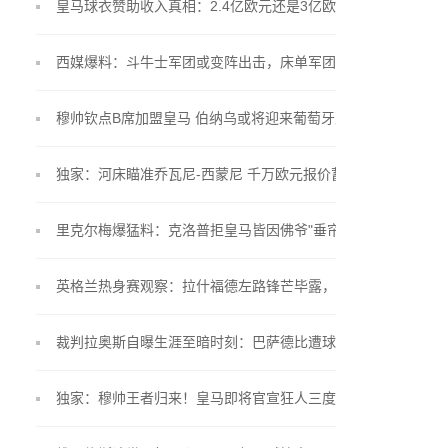
皇马球衣赞助收入真相：2.4亿欧元还是3亿欧元？
西媒爆料：斗牛士军团或变阵出击，床单军团锁定"小
蜘蛛"留队
穆帅钦点B席加盟皇马 伯纳乌或将迎来葡萄牙双星联
手
独家：河床瞄准乔瓦尼-西蒙尼 千万欧元报价蓄势待
发
里克尔梅爆猛料：克洛普拒皇马皆因佛爷"垂帘听政"
英格兰热身赛观察：拉什福德左路锋芒毕露，贝林厄
姆戴袖标惊艳亮相
裁判拉奥斯自曝生涯至暗时刻：巴萨德比遭球员言语
围攻
独家：穆帅王者归来！皇马即将官宣狂人三度执掌银
河战舰