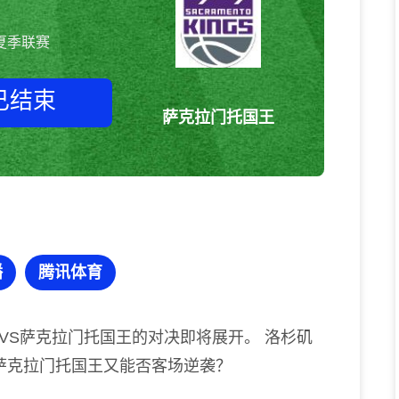
夏季联赛
已结束
萨克拉门托国王
洛杉矶快船vs萨克拉门托国王 夏
季联赛
播
腾讯体育
VS萨克拉门托国王的对决即将展开。 洛杉矶
萨克拉门托国王又能否客场逆袭？