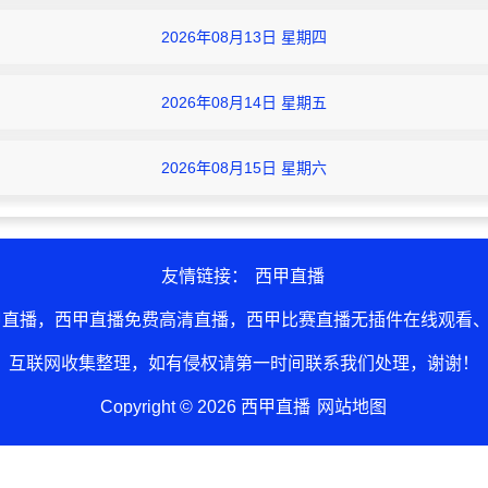
2026年08月13日 星期四
播
2026年08月14日 星期五
2026年08月15日 星期六
友情链接：
西甲直播
甲直播，西甲直播免费高清直播，西甲比赛直播无插件在线观看
互联网收集整理，如有侵权请第一时间联系我们处理，谢谢！
Copyright © 2026 西甲直播
网站地图