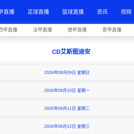
甲直播
足球直播
篮球直播
资讯
视频
西甲直播
法甲直播
德甲直播
意甲直播
CD艾斯图迪安
蒂尔CNI VS
2026年08月09日 星期日
2026年08月10日 星期一
科莫西奥
2026年08月11日 星期二
【2026-06-16
2026年08月12日 星期三
04:15:00】直