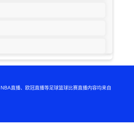
、NBA直播、欧冠直播等足球篮球比赛直播内容均来自