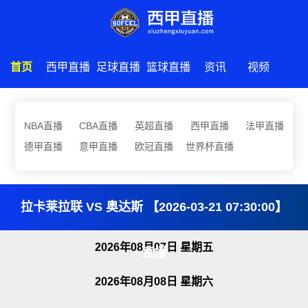
首页
西甲直播
足球直播
篮球直播
资讯
视频
NBA直播
CBA直播
英超直播
西甲直播
法甲直播
德甲直播
意甲直播
欧冠直播
世界杯直播
拉卡莱拉联 VS 奥达斯 【2026-03-21 07:30:00】
2026年08月07日 星期五
直播
2026年08月08日 星期六