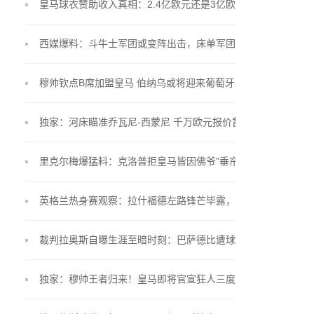
皇马球衣赞助收入真相：2.4亿欧元还是3亿欧元？
西媒爆料：斗牛士军团或变阵出击，床单军团锁定"小
蜘蛛"留队
穆帅钦点B席加盟皇马 伯纳乌或将迎来葡萄牙双星联
手
独家：河床瞄准乔瓦尼-西蒙尼 千万欧元报价蓄势待
发
里克尔梅爆猛料：克洛普拒皇马皆因佛爷"垂帘听政"
英格兰热身赛观察：拉什福德左路锋芒毕露，贝林厄
姆戴袖标惊艳亮相
裁判拉奥斯自曝生涯至暗时刻：巴萨德比遭球员言语
围攻
独家：穆帅王者归来！皇马即将官宣狂人三度执掌银
河战舰