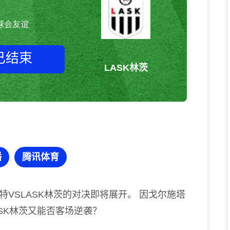
球会友谊
已结束
LASK林茨
因戈尔施塔特vsLASK林茨 球会友
谊
播
腾讯体育
VSLASK林茨的对决即将展开。 因戈尔施塔
SK林茨又能否客场逆袭？