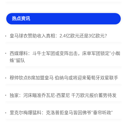
热点资讯
皇马球衣赞助收入真相：2.4亿欧元还是3亿欧元？
西媒爆料：斗牛士军团或变阵出击，床单军团锁定"小蜘
蛛"留队
穆帅钦点B席加盟皇马 伯纳乌或将迎来葡萄牙双星联手
独家：河床瞄准乔瓦尼-西蒙尼 千万欧元报价蓄势待发
里克尔梅爆猛料：克洛普拒皇马皆因佛爷"垂帘听政"