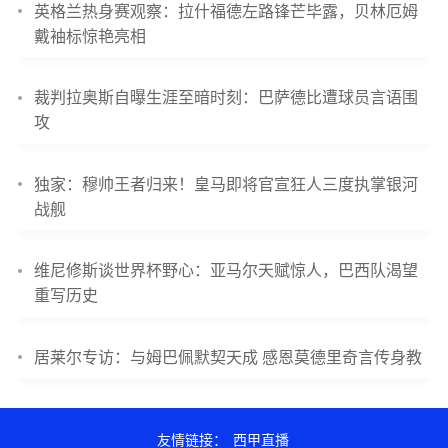
英格兰热身赛观察：拉什福德左路锋芒毕露，贝林厄姆
戴袖标惊艳亮相
裁判拉奥斯自曝生涯至暗时刻：巴萨德比遭球员言语围
攻
独家：穆帅王者归来！皇马即将官宣狂人三度执掌银河
战舰
维尼修斯谈世界杯野心：亚马尔天赋惊人，巴西队渴望
重写历史
居莱尔专访：与姆巴佩默契天成 感恩莫德里奇言传身教
友情链接：
西甲直播