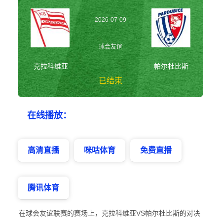
2026-07-09
21:00:00
球会友谊
克拉科维亚
帕尔杜比斯
已结束
克拉科维亚vs帕尔
在线播放：
杜比斯 球会友谊
高清直播
咪咕体育
免费直播
腾讯体育
在球会友谊联赛的赛场上，克拉科维亚VS帕尔杜比斯的对决