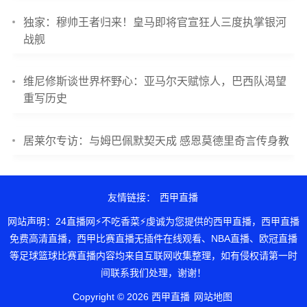
独家：穆帅王者归来！皇马即将官宣狂人三度执掌银河
战舰
维尼修斯谈世界杯野心：亚马尔天赋惊人，巴西队渴望
重写历史
居莱尔专访：与姆巴佩默契天成 感恩莫德里奇言传身教
友情链接：
西甲直播
网站声明：24直播网⚡不吃香菜⚡虔诚为您提供的西甲直播，西甲直播
免费高清直播，西甲比赛直播无插件在线观看、NBA直播、欧冠直播
等足球篮球比赛直播内容均来自互联网收集整理，如有侵权请第一时
间联系我们处理，谢谢！
Copyright © 2026 西甲直播
网站地图