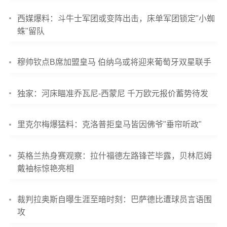
西媒爆料：斗牛士军团或变阵出击，床单军团锁定"小蜘
蛛"留队
穆帅钦点B席加盟皇马 伯纳乌或将迎来葡萄牙双星联手
独家：河床瞄准乔瓦尼-西蒙尼 千万欧元报价蓄势待发
里克尔梅爆猛料：克洛普拒皇马皆因佛爷"垂帘听政"
英格兰热身赛观察：拉什福德左路锋芒毕露，贝林厄姆
戴袖标惊艳亮相
裁判拉奥斯自曝生涯至暗时刻：巴萨德比遭球员言语围
攻