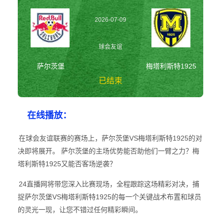
2026-07-09
23:30:00
球会友谊
萨尔茨堡
梅塔利斯特1925
已结束
萨尔茨堡vs梅塔利
在线播放：
斯特1925 球会友
谊
在球会友谊联赛的赛场上，萨尔茨堡VS梅塔利斯特1925的对
决即将展开。 萨尔茨堡的主场优势能否助他们一臂之力？梅
塔利斯特1925又能否客场逆袭？
24直播网将带您深入比赛现场，全程跟踪这场精彩对决，捕
捉萨尔茨堡VS梅塔利斯特1925的每一个关键战术布置和球员
的灵光一现，让您不错过任何精彩瞬间。