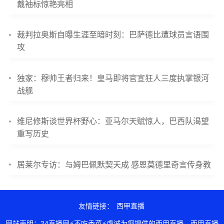
戴袖标惊艳亮相
裁判拉奥斯自曝生涯至暗时刻：巴萨德比遭球员言语围
攻
独家：穆帅王者归来！皇马即将官宣狂人三度执掌银河
战舰
维尼修斯谈世界杯野心：亚马尔天赋惊人，巴西队渴望
重写历史
居莱尔专访：与姆巴佩默契天成 感恩莫德里奇言传身教
友情链接：
西甲直播
网站声明：24直播网⚡不吃香菜⚡虔诚为您提供的西甲直播，西甲直播