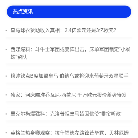
热点资讯
皇马球衣赞助收入真相：2.4亿欧元还是3亿欧元？
西媒爆料：斗牛士军团或变阵出击，床单军团锁定"小蜘
蛛"留队
穆帅钦点B席加盟皇马 伯纳乌或将迎来葡萄牙双星联手
独家：河床瞄准乔瓦尼-西蒙尼 千万欧元报价蓄势待发
里克尔梅爆猛料：克洛普拒皇马皆因佛爷"垂帘听政"
英格兰热身赛观察：拉什福德左路锋芒毕露，贝林厄姆