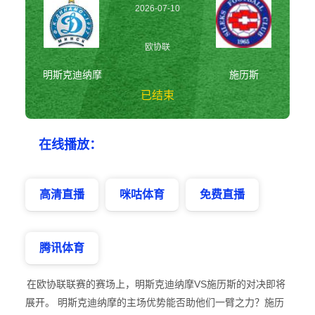
2026-07-10
01:00:00
欧协联
明斯克迪纳摩
施历斯
已结束
明斯克迪纳摩vs施
在线播放：
历斯 欧协联
高清直播
咪咕体育
免费直播
腾讯体育
在欧协联联赛的赛场上，明斯克迪纳摩VS施历斯的对决即将
展开。 明斯克迪纳摩的主场优势能否助他们一臂之力？施历