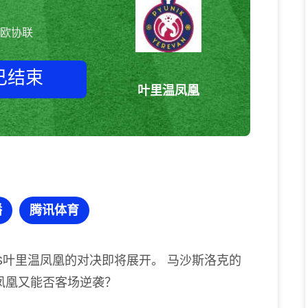
欧协联
已结束
叶里温凤凰
马沙斯洛克vs叶里温凤凰 欧协联
播
腾讯体育
S叶里温凤凰的对决即将展开。 马沙斯洛克的
凤凰又能否客场逆袭？