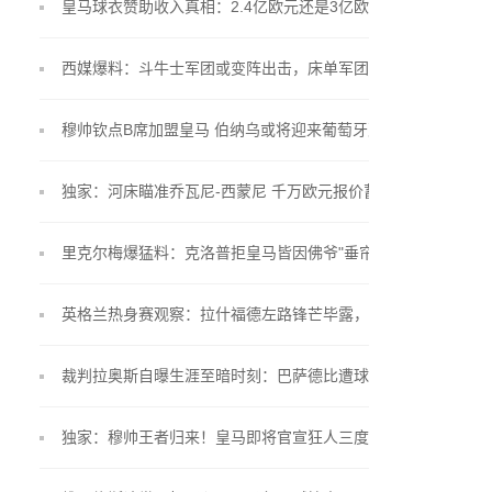
皇马球衣赞助收入真相：2.4亿欧元还是3亿欧元？
西媒爆料：斗牛士军团或变阵出击，床单军团锁定"小
蜘蛛"留队
穆帅钦点B席加盟皇马 伯纳乌或将迎来葡萄牙双星联
手
独家：河床瞄准乔瓦尼-西蒙尼 千万欧元报价蓄势待
发
里克尔梅爆猛料：克洛普拒皇马皆因佛爷"垂帘听政"
英格兰热身赛观察：拉什福德左路锋芒毕露，贝林厄
姆戴袖标惊艳亮相
裁判拉奥斯自曝生涯至暗时刻：巴萨德比遭球员言语
围攻
独家：穆帅王者归来！皇马即将官宣狂人三度执掌银
河战舰