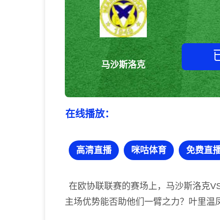
马沙斯洛克
在线播放：
高清直播
咪咕体育
免费直
在欧协联联赛的赛场上，马沙斯洛克V
主场优势能否助他们一臂之力？叶里温