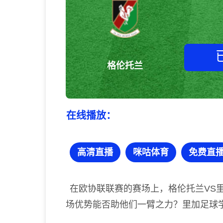
格伦托兰
在线播放：
高清直播
咪咕体育
免费直
在欧协联联赛的赛场上，格伦托兰VS
场优势能否助他们一臂之力？里加足球