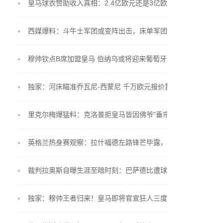
皇马球衣赞助收入真相：2.4亿欧元还是3亿欧元？
西媒爆料：斗牛士军团或变阵出击，床单军团锁定"小
蜘蛛"留队
穆帅钦点B席加盟皇马 伯纳乌或将迎来葡萄牙双星联
手
独家：河床瞄准乔瓦尼-西蒙尼 千万欧元报价蓄势待
发
里克尔梅爆猛料：克洛普拒皇马皆因佛爷"垂帘听政"
英格兰热身赛观察：拉什福德左路锋芒毕露，贝林厄
姆戴袖标惊艳亮相
裁判拉奥斯自曝生涯至暗时刻：巴萨德比遭球员言语
围攻
独家：穆帅王者归来！皇马即将官宣狂人三度执掌银
河战舰