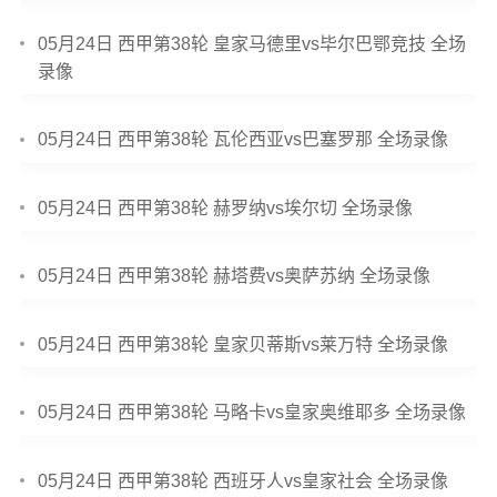
05月24日 西甲第38轮 皇家马德里vs毕尔巴鄂竞技 全场
录像
05月24日 西甲第38轮 瓦伦西亚vs巴塞罗那 全场录像
05月24日 西甲第38轮 赫罗纳vs埃尔切 全场录像
05月24日 西甲第38轮 赫塔费vs奥萨苏纳 全场录像
05月24日 西甲第38轮 皇家贝蒂斯vs莱万特 全场录像
05月24日 西甲第38轮 马略卡vs皇家奥维耶多 全场录像
05月24日 西甲第38轮 西班牙人vs皇家社会 全场录像