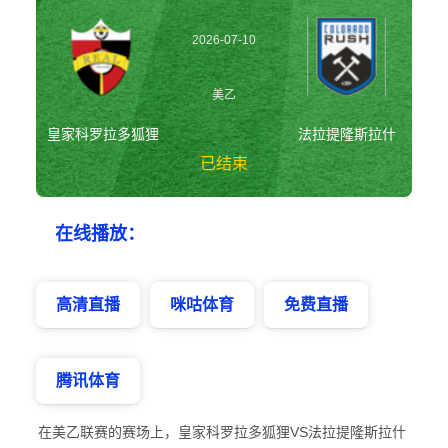
2026-07-10
09:00:00
美乙
皇家科罗拉多狐狸
法拉提隆斯拉什
已结束
皇家科罗拉多狐狸
在线播放：
vs法拉提隆斯拉什
美乙
高清直播
咪咕体育
免费直播
腾讯体育
在美乙联赛的赛场上，皇家科罗拉多狐狸VS法拉提隆斯拉什