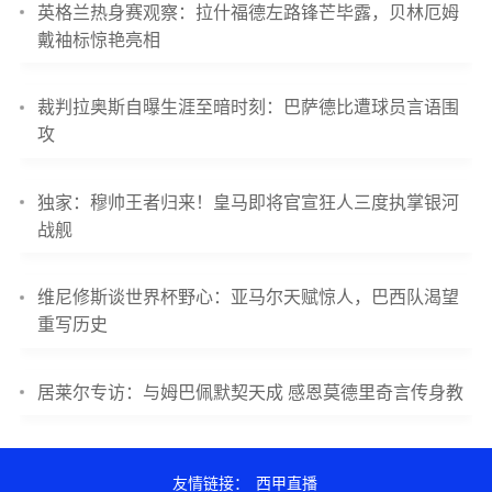
英格兰热身赛观察：拉什福德左路锋芒毕露，贝林厄姆
戴袖标惊艳亮相
裁判拉奥斯自曝生涯至暗时刻：巴萨德比遭球员言语围
攻
独家：穆帅王者归来！皇马即将官宣狂人三度执掌银河
战舰
维尼修斯谈世界杯野心：亚马尔天赋惊人，巴西队渴望
重写历史
居莱尔专访：与姆巴佩默契天成 感恩莫德里奇言传身教
友情链接：
西甲直播