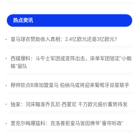
热点资讯
皇马球衣赞助收入真相：2.4亿欧元还是3亿欧元？
西媒爆料：斗牛士军团或变阵出击，床单军团锁定"小蜘
蛛"留队
穆帅钦点B席加盟皇马 伯纳乌或将迎来葡萄牙双星联手
独家：河床瞄准乔瓦尼-西蒙尼 千万欧元报价蓄势待发
里克尔梅爆猛料：克洛普拒皇马皆因佛爷"垂帘听政"