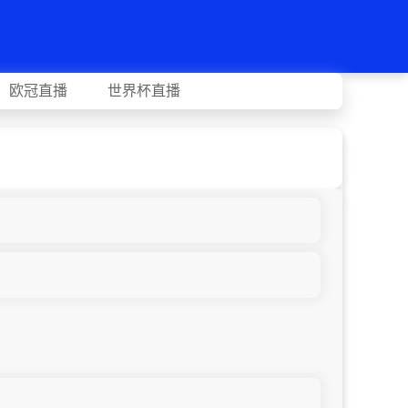
欧冠直播
世界杯直播