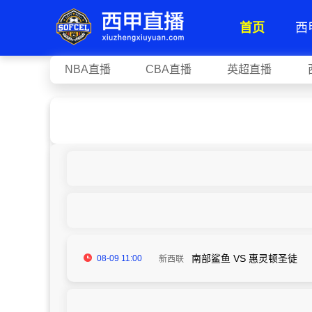
首页
西
NBA直播
CBA直播
英超直播
南部鲨鱼 VS 惠灵顿圣徒
08-09 11:00
新西联