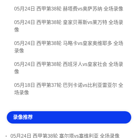
05月24日 西甲第38轮 赫塔费vs奥萨苏纳 全场录像
05月24日 西甲第38轮 皇家贝蒂斯vs莱万特 全场录
像
05月24日 西甲第38轮 马略卡vs皇家奥维耶多 全场
录像
05月24日 西甲第38轮 西班牙人vs皇家社会 全场录
像
05月18日 西甲第37轮 巴列卡诺vs比利亚雷亚尔 全
场录像
录像推荐
05月24日 西甲第38轮 塞尔塔vs塞维利亚 全场录像