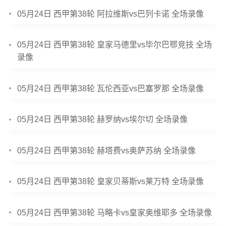
05月24日 西甲第38轮 阿拉维斯vs巴列卡诺 全场录像
05月24日 西甲第38轮 皇家马德里vs毕尔巴鄂竞技 全场
录像
05月24日 西甲第38轮 瓦伦西亚vs巴塞罗那 全场录像
05月24日 西甲第38轮 赫罗纳vs埃尔切 全场录像
05月24日 西甲第38轮 赫塔费vs奥萨苏纳 全场录像
05月24日 西甲第38轮 皇家贝蒂斯vs莱万特 全场录像
05月24日 西甲第38轮 马略卡vs皇家奥维耶多 全场录像