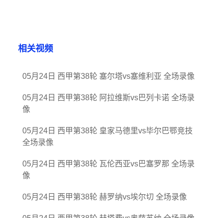
相关视频
05月24日 西甲第38轮 塞尔塔vs塞维利亚 全场录像
05月24日 西甲第38轮 阿拉维斯vs巴列卡诺 全场录
像
05月24日 西甲第38轮 皇家马德里vs毕尔巴鄂竞技
全场录像
05月24日 西甲第38轮 瓦伦西亚vs巴塞罗那 全场录
像
05月24日 西甲第38轮 赫罗纳vs埃尔切 全场录像