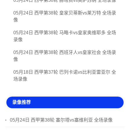
05月24日 西甲第38轮 赫塔费vs奥萨苏纳 全场录像
05月24日 西甲第38轮 皇家贝蒂斯vs莱万特 全场录
像
05月24日 西甲第38轮 马略卡vs皇家奥维耶多 全场
录像
05月24日 西甲第38轮 西班牙人vs皇家社会 全场录
像
05月18日 西甲第37轮 巴列卡诺vs比利亚雷亚尔 全
场录像
录像推荐
05月24日 西甲第38轮 塞尔塔vs塞维利亚 全场录像