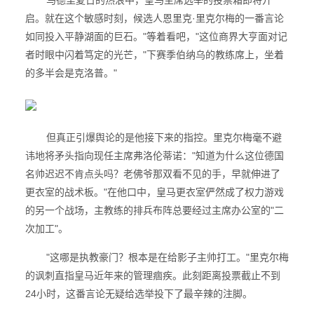
马德里夏日的热浪中，皇马主席选举的投票箱即将开
启。就在这个敏感时刻，候选人恩里克·里克尔梅的一番言论
如同投入平静湖面的巨石。"等着看吧，"这位商界大亨面对记
者时眼中闪着笃定的光芒，"下赛季伯纳乌的教练席上，坐着
的多半会是克洛普。"
但真正引爆舆论的是他接下来的指控。里克尔梅毫不避
讳地将矛头指向现任主席弗洛伦蒂诺："知道为什么这位德国
名帅迟迟不肯点头吗？老佛爷那双看不见的手，早就伸进了
更衣室的战术板。"在他口中，皇马更衣室俨然成了权力游戏
的另一个战场，主教练的排兵布阵总要经过主席办公室的"二
次加工"。
"这哪是执教豪门？根本是在给影子主帅打工。"里克尔梅
的讽刺直指皇马近年来的管理痼疾。此刻距离投票截止不到
24小时，这番言论无疑给选举投下了最辛辣的注脚。