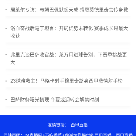
居莱尔专访：与姆巴佩默契天成 感恩莫德里奇言传身教
浴血奋战后马丁坦言：开局优势未转化 赛季成长是最大
收获
弗里克谈巴萨收官战：莱万用进球告别，下赛季挑战更
大
23球难救主！马略卡射手穆里奇跻身西甲悲情射手榜
巴萨财务曙光初现 今夏或迎转会解禁时刻
友情链接：
西甲直播
网站声明：24直播网⚡不吃香菜⚡虔诚为您提供的西甲直播，西甲直播