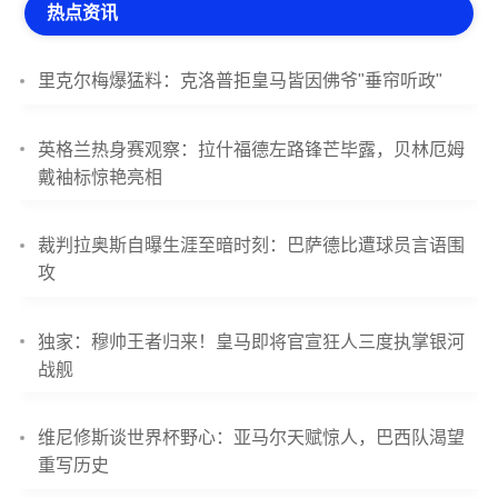
热点资讯
里克尔梅爆猛料：克洛普拒皇马皆因佛爷"垂帘听政"
英格兰热身赛观察：拉什福德左路锋芒毕露，贝林厄姆
戴袖标惊艳亮相
裁判拉奥斯自曝生涯至暗时刻：巴萨德比遭球员言语围
攻
独家：穆帅王者归来！皇马即将官宣狂人三度执掌银河
战舰
维尼修斯谈世界杯野心：亚马尔天赋惊人，巴西队渴望
重写历史